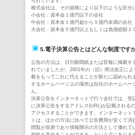
られています。
株式会社は、その規模により以下のような区分
小会社：資本金１億円以下の会社
中会社：資本金１億円超から５億円未満の会社
大会社：資本金５億円以上もしくは負債総額２
5.電子決算公告とはどんな制度です
公告の方法は、日刊新聞紙または官報に掲載す
れていましたが、2001年の（旧）商法改正に
載をもってこれに代えることが新たに認められ
するホームページ上の場所は自社のホームペー
ん。
決算公告をインターネットで行う会社では、登
に決算公告をするアドレス(URL)が記載される
アクセスすることができます。インターネット
トは、ほかの方法に比べて公告費用が安くて済
閲覧が容易であり情報開示の方法として優れて
頼性を高めることができる」という点にありま