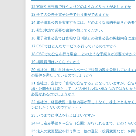
12.官報や日刊紙で行うよりどのようなメリットがありますか
13.全ての公告を電子公告で行う事ができますか
14.電子決算公告を実施するには、どのような法的手続きが必要
15.登記申請で必要な書類を教えてください。
16.電子決算公告では官報や日刊紙との決算公告の掲載内容に違
17.CSCではどんなサービスを行っているのですか？
18.CSCでの公告を行う場合、 どのような手続きが必要ですか
19.掲載費用はいくらですか？
20.当社は、既に自社ホームページで決算内容を公開しています
の要件を満たしているのでしょうか？
21.当社は、定款で「官報で公告する」となっていますが、公告
場・公開会社は別として、どの会社も似た様なものではないか
必要があるのでしょうか？
22.当社は、経営状況・財務内容が芳しくなく、株主はともかく
ンにしたくないのですが・・・
23.いつまでに申込を行えばよいですか
24.申し込み手続き～公告（公開）が行われるまで、どのくら
25.法人の変更登記を行う際に、他の登記（役員変更など）を