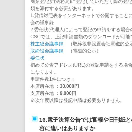
商業登記所(法務局)に登記していただく際の登
類を添付する必要があります。
1.貸借対照表をインターネットで公開すること
会の議事録
2.委任状(代理人によって登記の申請をする場合
CSCでは、上記申請書類のダウンロードが可能
株主総会議事録
（取締役非設置会社電磁的公
取締役会議事録
（電磁的公示）
委任状
初めて公告アドレス(URL)の登記申請をする場
になります。
申請件数1件につき：
本店所在地 ：
30,000円
支店所在地 ：
9,000円
※次年度以降は登記申請は必要ありません。
16.電子決算公告では官報や日刊紙
容に違いはありますか