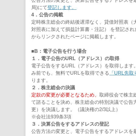
公告方法の変更と、決算公告をするアドレスを最
局)にて
登記します。
4．公告の掲載
定時株主総会の終結後遅滞なく、貸借対照表（
対照表に加えて損益計算書・注記） を登記され
からリンクされたページに掲載します。
■B：電子公告を行う場合
１．電子公告のURL（アドレス）の取得
電子公告をするURL（アドレス）を取得します。
み前でも、無料でURLを取得できる
「URL先
ります。
２．株主総会の決議
定款の変更が必要となるため、
取締役会で株主
て諮ることを決め、株主総会の特別決議で公告
更）を決議します。（議決権の2/3以上）
※会社法939条3項
３．決算公告をするアドレスの登記
公告方法の変更と、電子公告をするアドレスを最